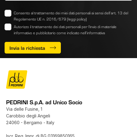
Consento al trattamento dei miei dati personali ai sensi dell’art. 13 del
Regolamento UE n. 2016/679
(leggi policy)
Autorizzo il trattamento dei dati personali per l'invio di materiale
informativo e pubblicitario come indicato
nell’informativa
Invia la richiesta
PEDRINI S.p.A. ad Unico Socio
Via delle Fusine, 1
Carobbio degli Angeli
24060 - Bergamo - Italy
Iscr. Reg. Impr. di BG 03169850165