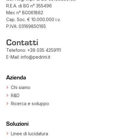
R.E.A. di BG n° 355496
Mec n° BG061862
Cap. Soc. € 10.000.000 i.v.
P.IVA: 03169850165
Contatti
Telefono:
+39 035 4259111
E-Mail:
info@pedrini.it
Azienda
Chi siamo
R&D
Ricerca e sviluppo
Soluzioni
Linee di lucidatura