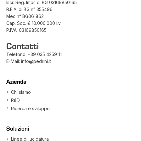
Iscr. Reg. Impr. di BG 03169850165
R.E.A. di BG n° 355496
Mec n° BG061862
Cap. Soc. € 10.000.000 i.v.
P.IVA: 03169850165
Contatti
Telefono:
+39 035 4259111
E-Mail:
info@pedrini.it
Azienda
Chi siamo
R&D
Ricerca e sviluppo
Soluzioni
Linee di lucidatura