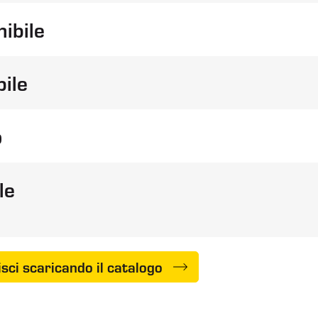
ibile
riduzione dei consumi
bile
o
le
sci scaricando il catalogo