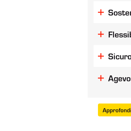
Sosten
Flessi
Sicur
Agevo
Approfondi