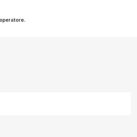
’operatore
.
sina