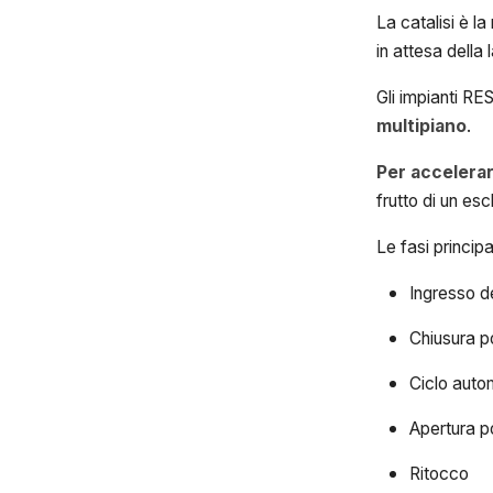
La catalisi è l
in attesa della
Gli impianti RE
multipiano
.
Per accelerare
frutto di un esc
Le fasi princip
Ingresso de
Chiusura p
Ciclo autom
Apertura po
Ritocco