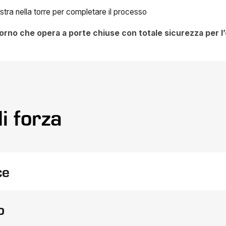
stra nella torre per completare il processo
orno che opera a porte chiuse con totale sicurezza per l
i forza
ce
prenotazione profonda della re
à di attivazione della resina
o