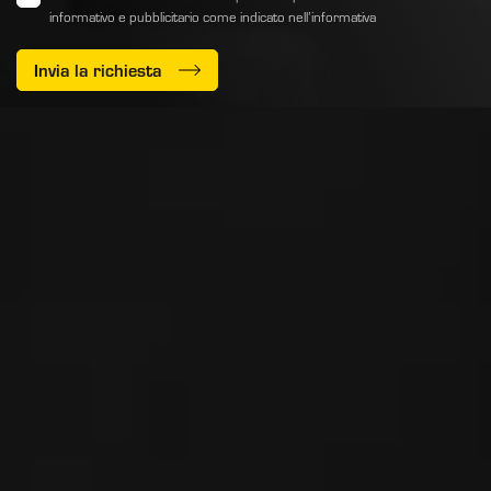
informativo e pubblicitario come indicato
nell’informativa
Invia la richiesta
PEDRINI S.p.A. ad Unico Socio
Via delle Fusine, 1
Carobbio degli Angeli
24060 - Bergamo - Italy
Iscr. Reg. Impr. di BG 03169850165
R.E.A. di BG n° 355496
Mec n° BG061862
Cap. Soc. € 10.000.000 i.v.
P.IVA: 03169850165