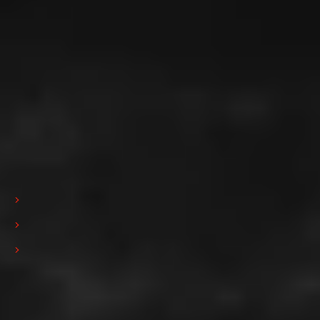
Iscrizione alla newsletter
Iscriviti
Ho preso visione dell'informativa sulla privacy e presto il consenso
all'invio della Newsletter da parte di Pedrini S.p.A. (
Privacy policy
)
Privacy policy
Cookie policy
Powered by Yourbiz
Copyrights © 2023 tutti i diritti riservati
Follow us