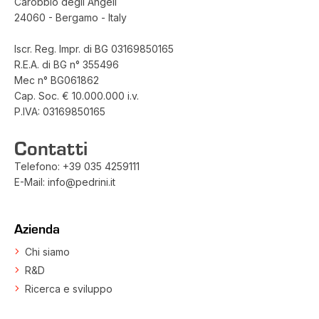
Carobbio degli Angeli
24060 - Bergamo - Italy
Iscr. Reg. Impr. di BG 03169850165
R.E.A. di BG n° 355496
Mec n° BG061862
Cap. Soc. € 10.000.000 i.v.
P.IVA: 03169850165
Contatti
Telefono:
+39 035 4259111
E-Mail:
info@pedrini.it
Azienda
Chi siamo
R&D
Ricerca e sviluppo