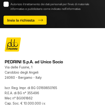
Autorizzo il trattamento dei dati personali per l'invio di materiale
informativo e pubblicitario come indicato
nell’informativa
Invia la richiesta
PEDRINI S.p.A. ad Unico Socio
Via delle Fusine, 1
Carobbio degli Angeli
24060 - Bergamo - Italy
Iscr. Reg. Impr. di BG 03169850165
R.E.A. di BG n° 355496
Mec n° BG061862
Cap. Soc. € 10.000.000 i.v.